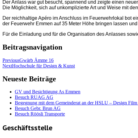
Der Anlass war gut besucht, spannend und zeigte einen neuen 
Die Möglichkeit, sich auf unkomplizierte Art und Weise mit
Der reichhaltige Apéro im Anschluss im Feuerwehrlokal bot e
der Feuerwehr Emmen auf 35 Meter Höhe bringen lassen und 
Für die Einladung und für die Organisation des Anlasses 
Beitragsnavigation
Previous
Gwärb Ämme 16
Next
Hochschule für Design & Kunst
Neueste Beiträge
GV und Besichtigung As Emmen
Besuch RUAG AG
Begegnung mit dem Gemeinderat an der HSLU – Design Film
Besuch Gebr. Brun AG
Besuch Röösli Transporte
Geschäftsstelle