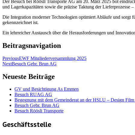
Der Besuch bei Röösli Transporte AG am 20. März 2025 bot eindruck
und Lagerkapazitäten sowie die präzise Taktung der Lieferprozesse 
Die Integration moderner Technologien optimiert Abläufe und sorgt f
gekennzeichnet ist.
Ein lehrreicher Austausch über die Herausforderungen und Innovatio
Beitragsnavigation
Previous
EWF Mitgliederversammlung 2025
Next
Besuch Gebr. Brun AG
Neueste Beiträge
GV und Besichtigung As Emmen
Besuch RUAG AG
Begegnung mit dem Gemeinderat an der HSLU – Design Film
Besuch Gebr. Brun AG
Besuch Röösli Transporte
Geschäftsstelle